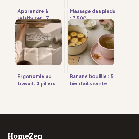
Apprendre à
Massage des pieds
relativiser : 7
: 7 500
méthodes
terminaisons
concrètes pour
nerveuses pour
reprendre le
débloquer votre
contrôle de vos
sommeil
émotions
Ergonomie au
Banane bouillie : 5
travail : 3 piliers
bienfaits santé
pour protéger la
pour le sommeil et
santé et booster
la digestion
la performance
HomeZen