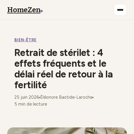
HomeZen
Bien-être
BIEN-ÊTRE
Lifestyle
Retrait de stérilet : 4
Maison
effets fréquents et le
délai réel de retour à la
Mode
fertilité
Déco
25 juin 2026
Éléonore Bastide-Laroche
·
·
5 min de lecture