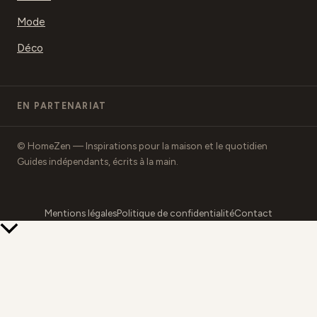
Mode
Déco
EN PARTENARIAT
© HomeZen — Inspirations pour la maison et le quotidien
Guides indépendants, écrits à la main.
Mentions légales
Politique de confidentialité
Contact
Retour
en
haut