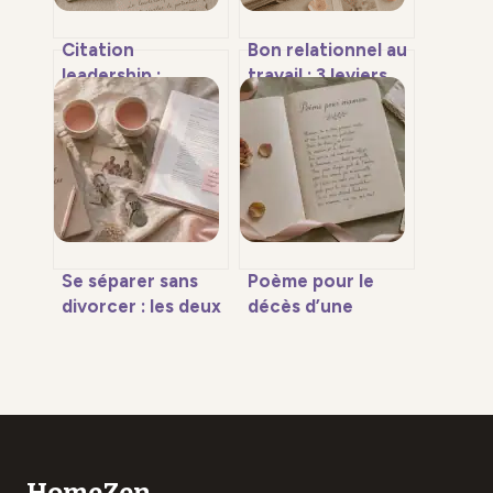
Citation
Bon relationnel au
leadership :
travail : 3 leviers
trouver les mots
pour transformer
justes pour
vos interactions
fédérer sans
en atouts de
imposer
carrière
Se séparer sans
Poème pour le
divorcer : les deux
décès d’une
voies juridiques
maman : 4
pour rompre la vie
approches pour
commune
un hommage
sincère
HomeZen