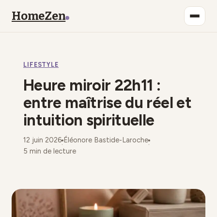
HomeZen
Bien-être
LIFESTYLE
Lifestyle
Heure miroir 22h11 :
Maison
entre maîtrise du réel et
intuition spirituelle
Mode
12 juin 2026
Éléonore Bastide-Laroche
Déco
·
·
5 min de lecture