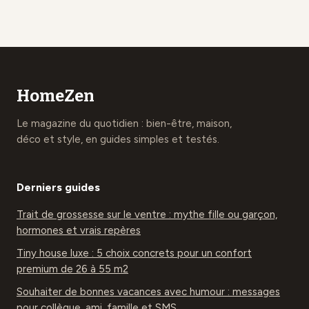
comment justifier
univers pour
les écarts de prix ?
transformer votre
quotidien
HomeZen
Le magazine du quotidien : bien-être, maison,
déco et style, en guides simples et testés.
Derniers guides
Trait de grossesse sur le ventre : mythe fille ou garçon,
hormones et vrais repères
Tiny house luxe : 5 choix concrets pour un confort
premium de 26 à 55 m2
Souhaiter de bonnes vacances avec humour : messages
pour collègue, ami, famille et SMS