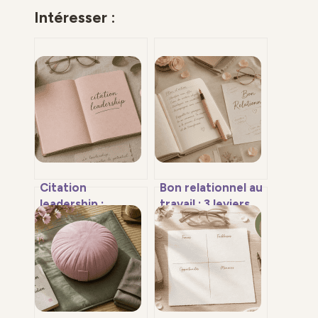
Intéresser :
Citation
Bon relationnel au
leadership :
travail : 3 leviers
trouver les mots
pour transformer
justes pour
vos interactions
fédérer sans
en atouts de
imposer
carrière