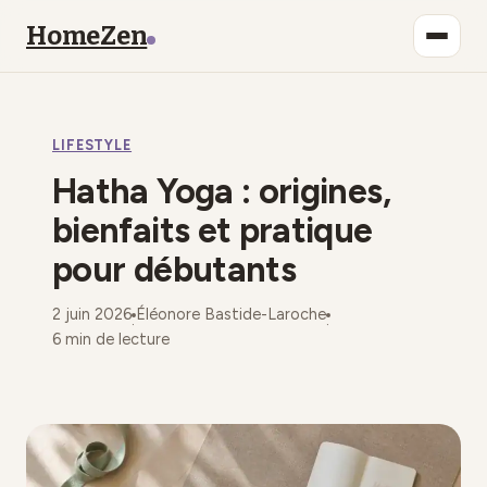
HomeZen
Bien-être
LIFESTYLE
Lifestyle
Hatha Yoga : origines,
Maison
bienfaits et pratique
pour débutants
Mode
2 juin 2026
Éléonore Bastide-Laroche
Déco
·
·
6 min de lecture