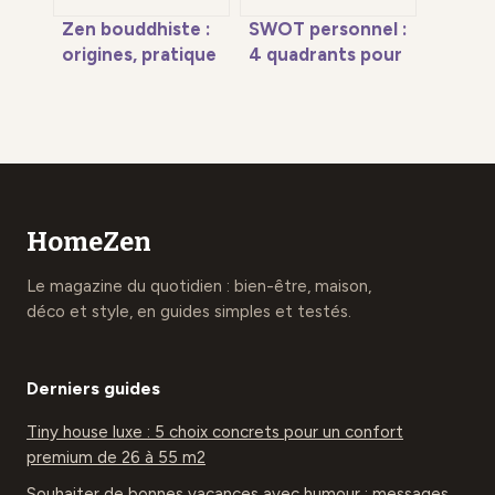
Zen bouddhiste :
SWOT personnel :
origines, pratique
4 quadrants pour
du zazen et art de
piloter votre
vivre au quotidien
carrière et
transformer vos
atouts
HomeZen
Le magazine du quotidien : bien-être, maison,
déco et style, en guides simples et testés.
Derniers guides
Tiny house luxe : 5 choix concrets pour un confort
premium de 26 à 55 m2
Souhaiter de bonnes vacances avec humour : messages