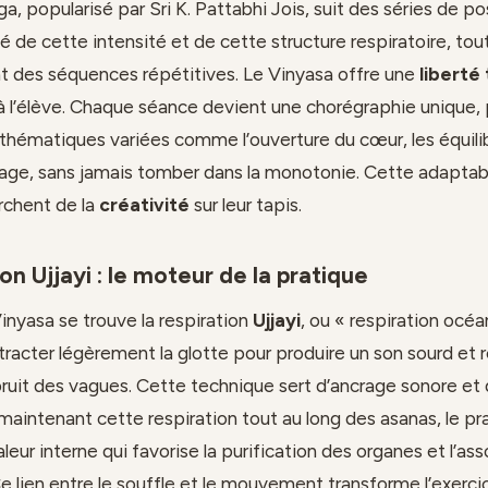
, popularisé par Sri K. Pattabhi Jois, suit des séries de po
é de cette intensité et de cette structure respiratoire, tou
nt des séquences répétitives. Le Vinyasa offre une
liberté
à l’élève. Chaque séance devient une chorégraphie unique
 thématiques variées comme l’ouverture du cœur, les équilib
rage, sans jamais tomber dans la monotonie. Cette adaptabi
rchent de la
créativité
sur leur tapis.
ion Ujjayi : le moteur de la pratique
inyasa se trouve la respiration
Ujjayi
, ou « respiration océan
tracter légèrement la glotte pour produire un son sourd et r
ruit des vagues. Cette technique sert d’ancrage sonore et 
maintenant cette respiration tout au long des asanas, le pr
leur interne qui favorise la purification des organes et l’a
e lien entre le souffle et le mouvement transforme l’exerc