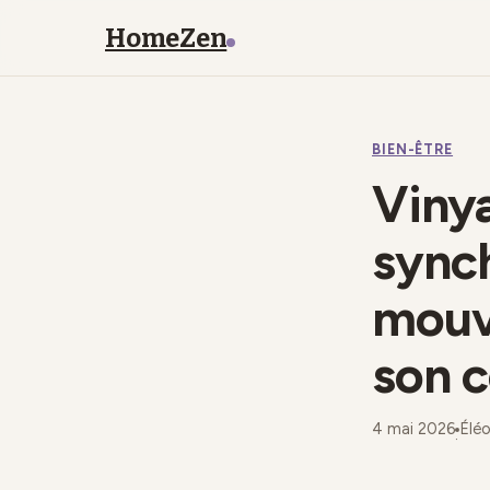
HomeZen
BIEN-ÊTRE
Viny
synch
mouv
son c
4 mai 2026
Élé
·