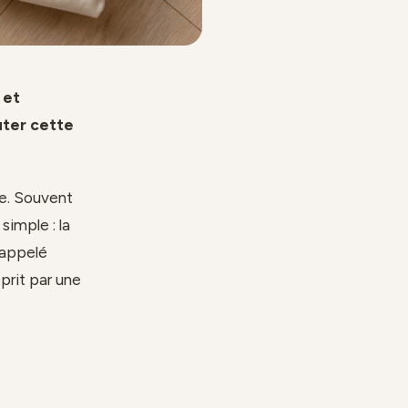
 et
uter cette
me. Souvent
simple : la
 appelé
prit par une