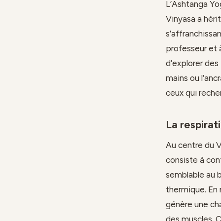
L’Ashtanga Yoga
Vinyasa a hérit
s’affranchissa
professeur et 
d’explorer des
mains ou l’anc
ceux qui reche
La respirat
Au centre du V
consiste à con
semblable au b
thermique. En 
génère une cha
des muscles. C