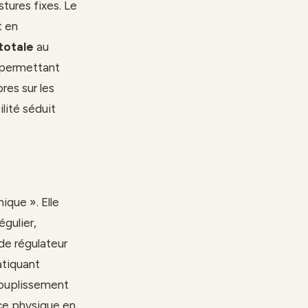
stures fixes. Le
t en
 totale
au
, permettant
res sur les
lité séduit
ique ». Elle
égulier,
de régulateur
atiquant
ssouplissement
ice physique en