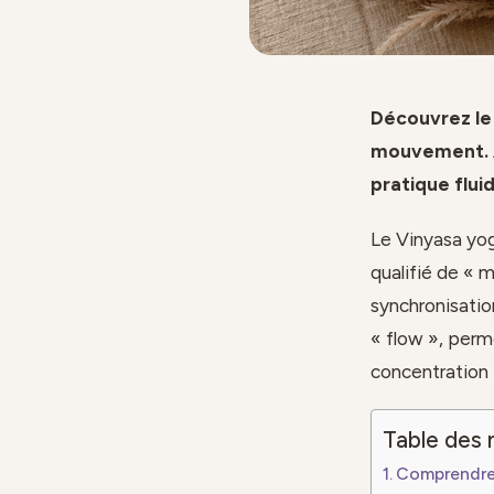
Découvrez le 
mouvement. A
pratique fluid
Le Vinyasa yoga
qualifié de « 
synchronisatio
« flow », perm
concentration t
Table des 
Comprendre 