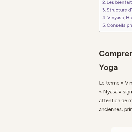
Les bienfai
Structure d
Vinyasa, Ha
Conseils pr
Comprend
Yoga
Le terme « Viny
« Nyasa » signi
attention de m
anciennes, pri