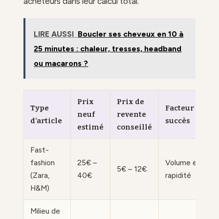
acheteurs dans leur calcul total.
LIRE AUSSI
Boucler ses cheveux en 10 à
25 minutes : chaleur, tresses, headband
ou macarons ?
Prix
Prix de
Type
Facteur de
neuf
revente
d’article
succès
estimé
conseillé
Fast-
fashion
25€ –
Volume et
5€ – 12€
(Zara,
40€
rapidité
H&M)
Milieu de