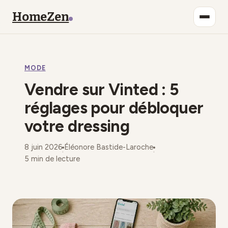
HomeZen
Bien-être
MODE
Lifestyle
Vendre sur Vinted : 5
Maison
réglages pour débloquer
votre dressing
Mode
8 juin 2026
Éléonore Bastide-Laroche
Déco
·
·
5 min de lecture