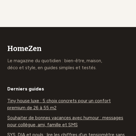
pour un teint
volume idéal et
flouté sans effet
astuces pour
plâtre
éviter les surcoûts
HomeZen
Le magazine du quotidien : bien-être, maison,
déco et style, en guides simples et testés.
Derniers guides
Tiny house luxe : 5 choix concrets pour un confort
premium de 26 à 55 m2
Souhaiter de bonnes vacances avec humour : messages
pour collègue, ami, famille et SMS
SYS, DIA et pouls : lire les chiffres d’un tensiomètre sans