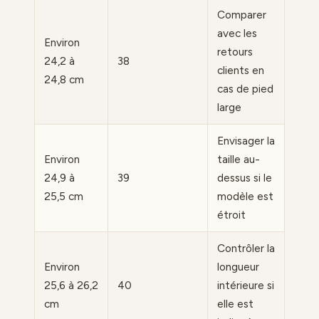
Comparer
avec les
Environ
retours
24,2 à
38
clients en
24,8 cm
cas de pied
large
Envisager la
Environ
taille au-
24,9 à
39
dessus si le
25,5 cm
modèle est
étroit
Contrôler la
Environ
longueur
25,6 à 26,2
40
intérieure si
cm
elle est