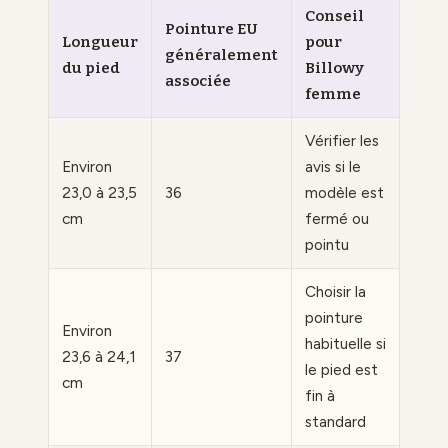
Conseil
Pointure EU
Longueur
pour
généralement
du pied
Billowy
associée
femme
Vérifier les
Environ
avis si le
23,0 à 23,5
36
modèle est
cm
fermé ou
pointu
Choisir la
pointure
Environ
habituelle si
23,6 à 24,1
37
le pied est
cm
fin à
standard