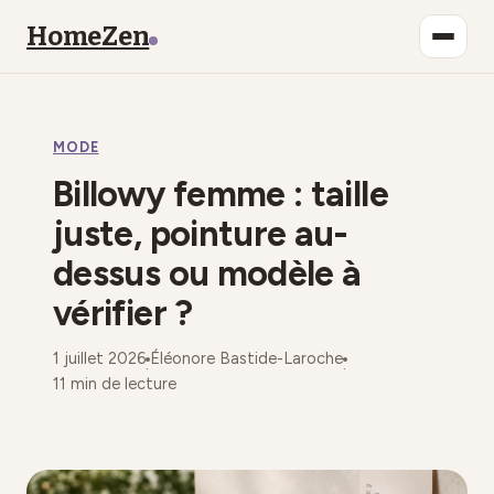
HomeZen
Bien-être
MODE
Lifestyle
Billowy femme : taille
Maison
juste, pointure au-
dessus ou modèle à
Mode
vérifier ?
Déco
1 juillet 2026
Éléonore Bastide-Laroche
·
·
11 min de lecture