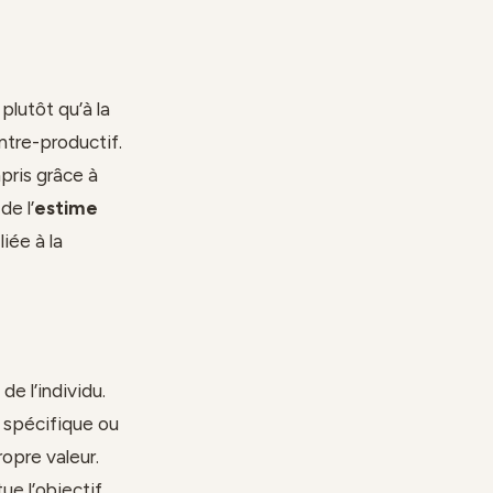
plutôt qu’à la
ntre-productif.
mpris grâce à
de l’
estime
iée à la
e l’individu.
 spécifique ou
ropre valeur.
ue l’objectif