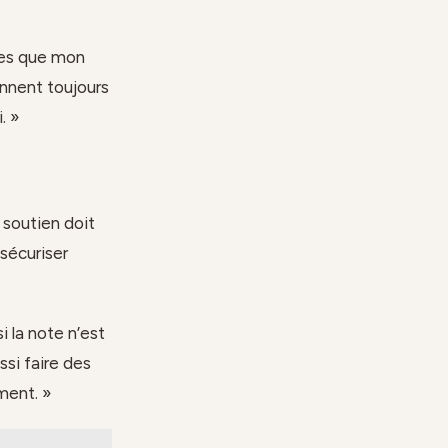
hes que mon
onnent toujours
. »
 soutien doit
 sécuriser
i la note n’est
ssi faire des
ment. »