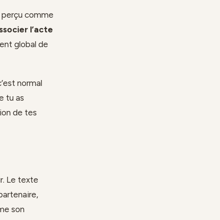
nt perçu comme
ssocier l’acte
lent global de
c’est normal
e tu as
ion de tes
r. Le texte
partenaire,
mme son