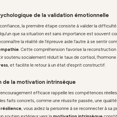
ychologique de la validation émotionnelle
onfiance, la première étape consiste à valider la difficulté 
uelqu’un que sa situation est sans importance est souvent co
econnaître la réalité de l’épreuve aide l’autre à se sentir co
empathie
. Cette compréhension favorise la reconstruction 
tir soutenu socialement réduit le taux de cortisol, l’hormone l
ress
, et facilite le retour à un état d’esprit constructif.
n de la motivation intrinsèque
ncouragement efficace rappelle les compétences réelles d
des faits concrets, comme une réussite passée, une qualité
e
résilience
, vous aidez la personne à se reconnecter à sa p
n soutien extérieur vers la
motivation intrinsèque
constit