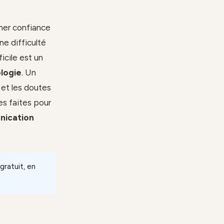
ner confiance
ne difficulté
icile est un
logie
. Un
et les doutes
es faites pour
ication
gratuit, en