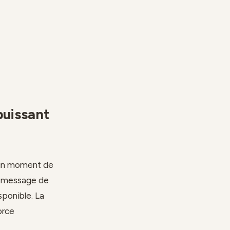
 puissant
s un moment de
Un message de
sponible. La
orce