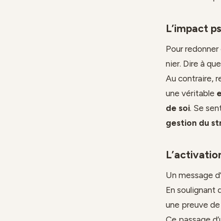
L’impact ps
Pour redonner c
nier. Dire à q
Au contraire, r
une véritable
de soi
. Se sen
gestion du st
L’activatio
Un message d’e
En soulignant 
une preuve d
Ce passage d’u