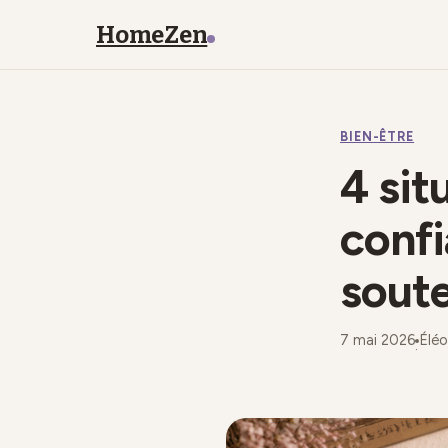
HomeZen
BIEN-ÊTRE
4 sit
confi
soute
7 mai 2026
Élé
·