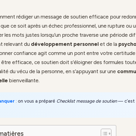
ment rédiger un message de soutien efficace pour redon
 que ce soit après un échec professionnel, une rupture ou u
er les mots justes lorsqu’un proche traverse une période diff
at relevant du
développement personnel
et de la
psycho
onner confiance agit comme un pont entre votre certitude 
r être efficace, ce soutien doit s’éloigner des formules tout
éalité du vécu de la personne, en s’appuyant sur une
commun
elle
bienveillante.
anquer
: on vous a préparé
Checklist message de soutien
— c’est 
matières