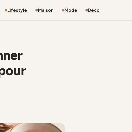
Lifestyle
Maison
Mode
Déco
nner
 pour