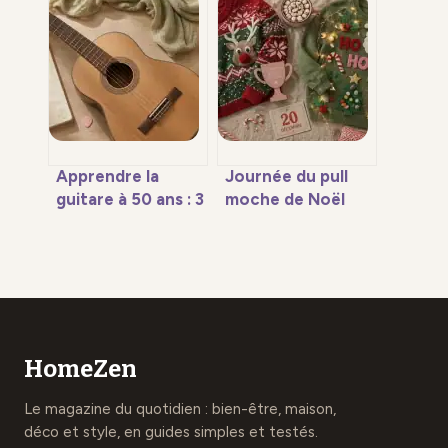
figures pour
jumelles : pourquoi
structurer votre
votre
progression
interprétation
freine votre
progression
Apprendre la
Journée du pull
guitare à 50 ans : 3
moche de Noël
freins
2024 : pourquoi le
psychologiques et
20 décembre est
le matériel pour ne
la date à marquer
pas souffrir
d’une pierre
blanche
HomeZen
Le magazine du quotidien : bien-être, maison,
déco et style, en guides simples et testés.