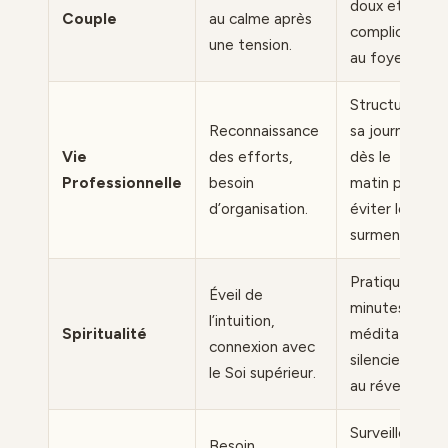
doux et la
Couple
au calme après
complicité
une tension.
au foyer.
Structurer
Reconnaissance
sa journée
Vie
des efforts,
dès le
Professionnelle
besoin
matin pour
d’organisation.
éviter le
surmenage.
Pratiquer 5
Éveil de
minutes de
l’intuition,
Spiritualité
méditation
connexion avec
silencieuse
le Soi supérieur.
au réveil.
Surveiller
Besoin