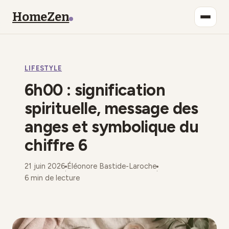
HomeZen
Bien-être
LIFESTYLE
Lifestyle
6h00 : signification
Maison
spirituelle, message des
anges et symbolique du
Mode
chiffre 6
Déco
21 juin 2026
Éléonore Bastide-Laroche
·
·
6 min de lecture