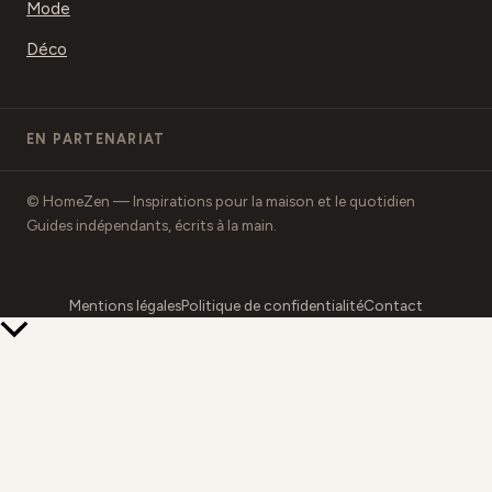
Mode
Déco
EN PARTENARIAT
© HomeZen — Inspirations pour la maison et le quotidien
Guides indépendants, écrits à la main.
Mentions légales
Politique de confidentialité
Contact
Retour
en
haut