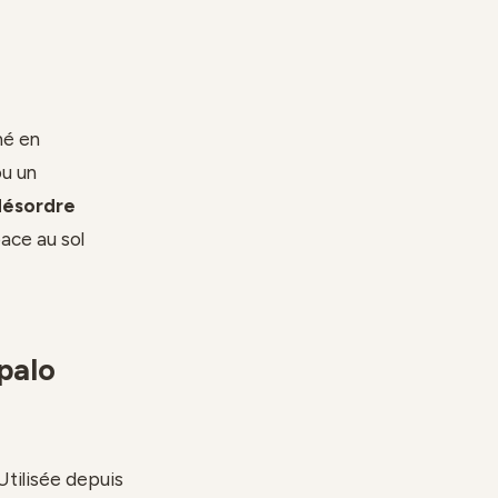
né en
ou un
désordre
pace au sol
 palo
Utilisée depuis