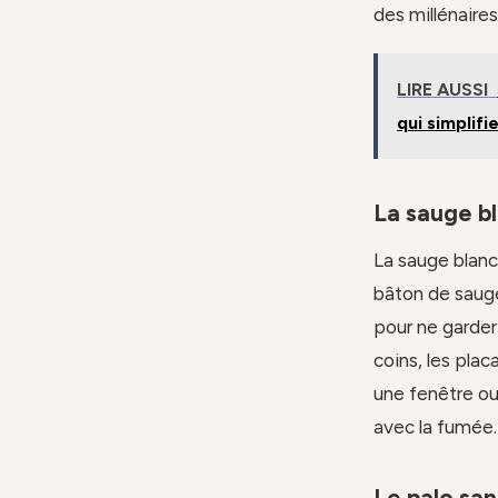
des millénaires
LIRE AUSSI
qui simplifi
La sauge b
La sauge blanc
bâton de sauge
pour ne garder
coins, les plac
une fenêtre ou
avec la fumée.
Le palo sa