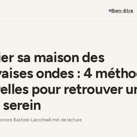
Bien-être
ier sa maison des
aises ondes : 4 méth
elles pour retrouver u
 serein
éonore Bastide-Laroche
6 min de lecture
·