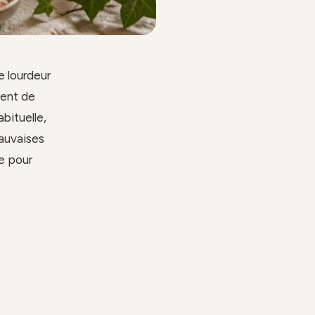
ne lourdeur
ment de
abituelle,
mauvaises
re pour