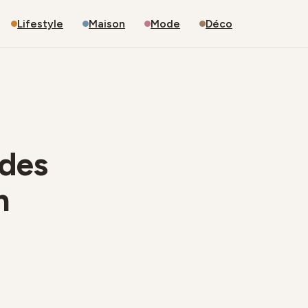
Lifestyle
Maison
Mode
Déco
odes
n