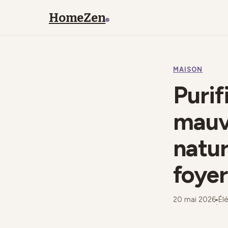
HomeZen
MAISON
Purif
mauv
natur
foyer
20 mai 2026
Él
·