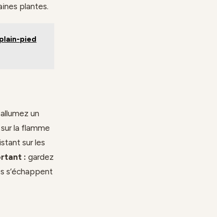
aines plantes.
plain-pied
, allumez un
 sur la flamme
stant sur les
rtant :
gardez
es s’échappent