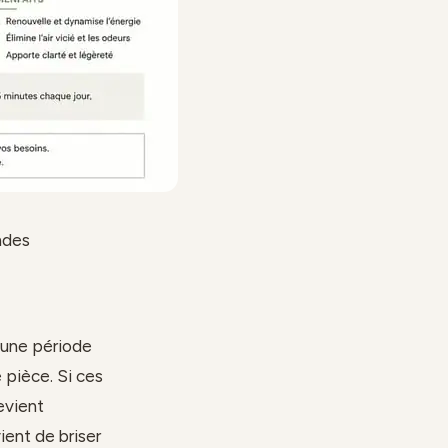
ndes
 une période
 pièce. Si ces
evient
ient de briser