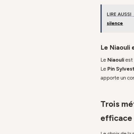
LIRE AUSSI
silence
Le Niaouli 
Le
Niaouli
est 
Le
Pin Sylves
apporte un con
Trois mé
efficace
Le choix de la 