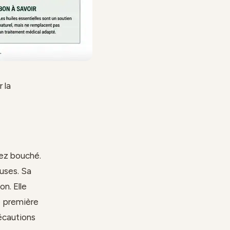
 la
ez bouché.
euses. Sa
on. Elle
e première
récautions