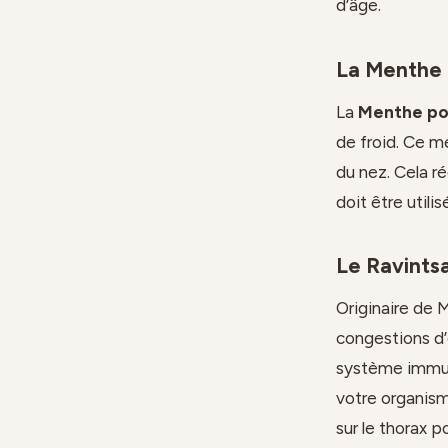
d’âge.
La Menthe 
La
Menthe po
de froid. Ce 
du nez. Cela ré
doit être utili
Le Ravints
Originaire de 
congestions d’o
système immuni
votre organisme
sur le thorax p