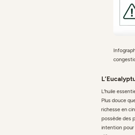
Infograph
congesti
L’Eucalyptu
L’huile essentie
Plus douce que
richesse en ciné
possède des pr
intention pour