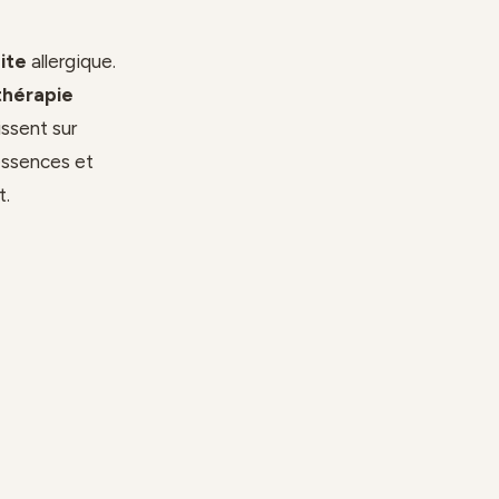
nite
allergique.
hérapie
ssent sur
essences et
t.