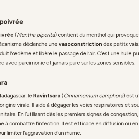
poivrée
ivrée
(
Mentha piperita
) contient du menthol qui provoque
mécanisme déclenche une
vasoconstriction
des petits vai
duit l’œdème et libère le passage de l’air. C’est une huile p
sée avec parcimonie et jamais pure sur les zones sensibles.
ara
Madagascar, le
Ravintsara
(
Cinnamomum camphora
) est u
rigine virale. Il aide à dégager les voies respiratoires et sou
taire. En l’utilisant dès les premiers signes de congestion
 à combattre l’infection. Il est efficace en diffusion ou en
our limiter l’aggravation d’un rhume.