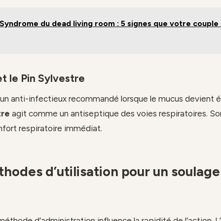
Syndrome du dead living room : 5 signes que votre couple 
et le Pin Sylvestre
un anti-infectieux recommandé lorsque le mucus devient ép
tre
agit comme un antiseptique des voies respiratoires. S
fort respiratoire immédiat.
thodes d’utilisation pour un soulag
méthode d’administration influence la rapidité de l’action. L