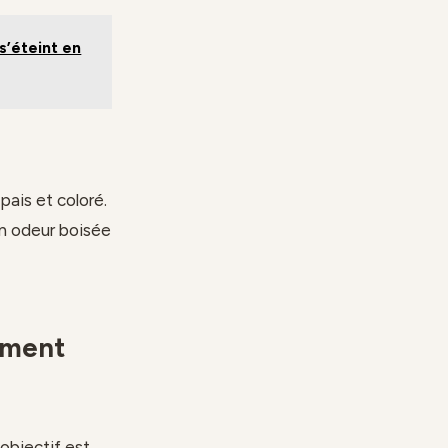
s’éteint en
ais et coloré.
on odeur boisée
ement
’objectif est