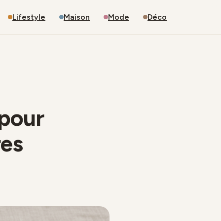
Lifestyle
Maison
Mode
Déco
 pour
res