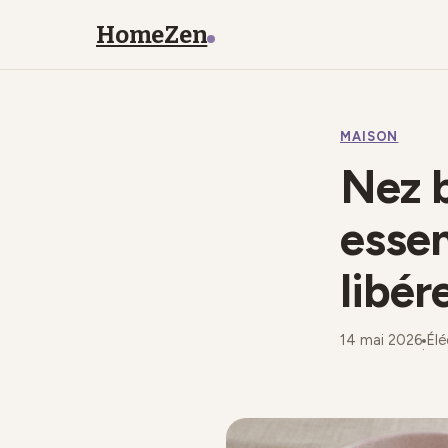
HomeZen
MAISON
Nez b
essen
libér
14 mai 2026
Élé
·