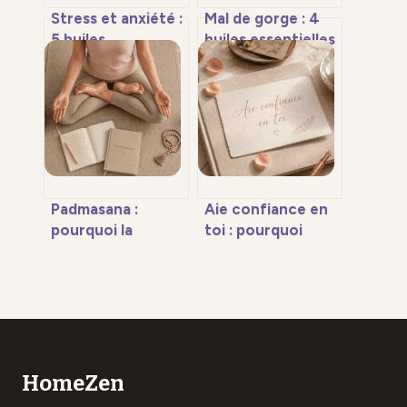
Stress et anxiété :
Mal de gorge : 4
5 huiles
huiles essentielles
essentielles pour
efficaces et le
retrouver le calme
dosage précis
intérieur
pour éviter les
brûlures
Padmasana :
Aie confiance en
pourquoi la
toi : pourquoi
rotation forcée
cette
du genou
orthographe est la
compromet votre
seule correcte
pratique du yoga
HomeZen