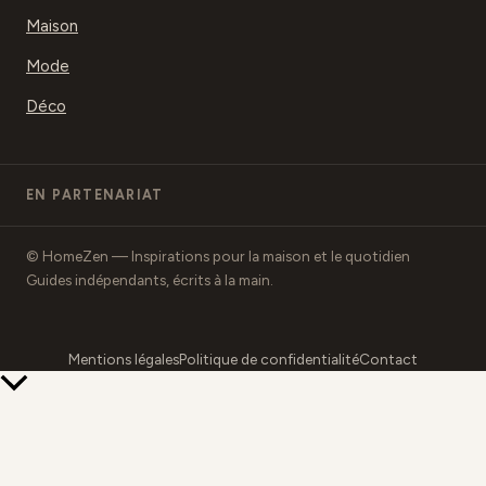
Maison
Mode
Déco
EN PARTENARIAT
© HomeZen — Inspirations pour la maison et le quotidien
Guides indépendants, écrits à la main.
Mentions légales
Politique de confidentialité
Contact
Retour
en
haut