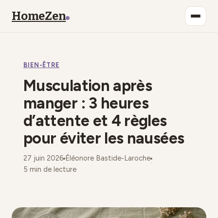
HomeZen
Bien-être
BIEN-ÊTRE
Lifestyle
Musculation après
Maison
manger : 3 heures
d’attente et 4 règles
Mode
pour éviter les nausées
Déco
27 juin 2026
Éléonore Bastide-Laroche
·
·
5 min de lecture