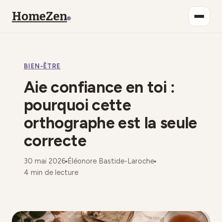
HomeZen
Bien-être
BIEN-ÊTRE
Lifestyle
Aie confiance en toi :
Maison
pourquoi cette
orthographe est la seule
Mode
correcte
Déco
30 mai 2026
Éléonore Bastide-Laroche
·
·
4 min de lecture