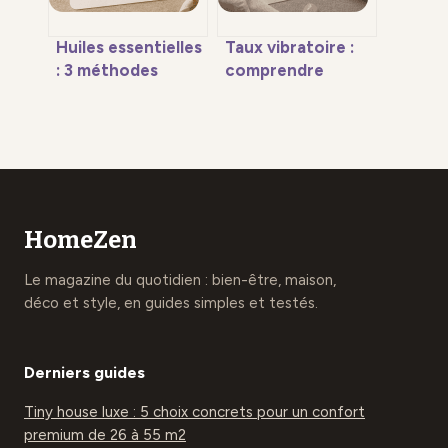
Huiles essentielles
Taux vibratoire :
: 3 méthodes
comprendre
d’utilisation,
l’échelle de Bovis
dosages précis et
et 4 leviers pour
4 erreurs à éviter
booster votre
vitalité
HomeZen
Le magazine du quotidien : bien-être, maison,
déco et style, en guides simples et testés.
Derniers guides
Tiny house luxe : 5 choix concrets pour un confort
premium de 26 à 55 m2