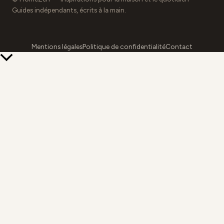
Guides indépendants, écrits à la main.
Mentions légales
Politique de confidentialité
Contact
Retour
en
haut