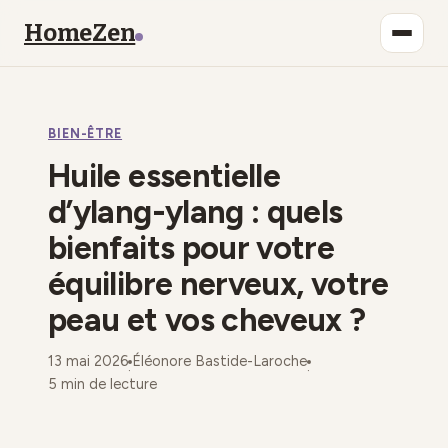
HomeZen
Bien-être
BIEN-ÊTRE
Lifestyle
Huile essentielle
Maison
d’ylang-ylang : quels
bienfaits pour votre
Mode
équilibre nerveux, votre
Déco
peau et vos cheveux ?
13 mai 2026
Éléonore Bastide-Laroche
·
·
5 min de lecture