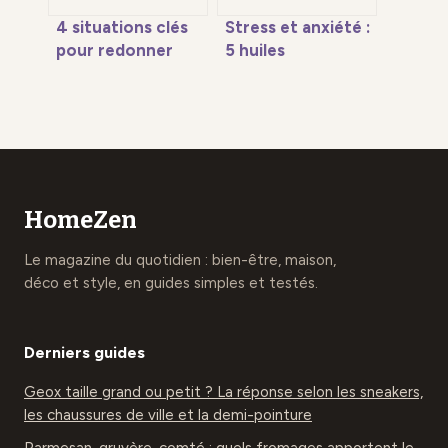
4 situations clés
Stress et anxiété :
pour redonner
5 huiles
confiance : les
essentielles pour
mots justes pour
retrouver le calme
soutenir vos
intérieur
proches
HomeZen
Le magazine du quotidien : bien-être, maison,
déco et style, en guides simples et testés.
Derniers guides
Geox taille grand ou petit ? La réponse selon les sneakers,
les chaussures de ville et la demi-pointure
Parmesan, gruyère, comté : quels fromages apportent le