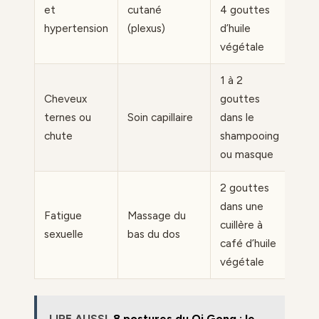
et
cutané
4 gouttes
hypertension
(plexus)
d’huile
végétale
1 à 2
Cheveux
gouttes
ternes ou
Soin capillaire
dans le
chute
shampooing
ou masque
2 gouttes
dans une
Fatigue
Massage du
cuillère à
sexuelle
bas du dos
café d’huile
végétale
LIRE AUSSI
8 postures du Qi Gong : le