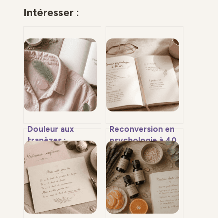
Intéresser :
Douleur aux
Reconversion en
trapèzes :
psychologie à 40
décodage
ans : le parcours
spirituel, causes
académique, les
émotionnelles et
financements et
clés pour se
les atouts de la
libérer
maturité