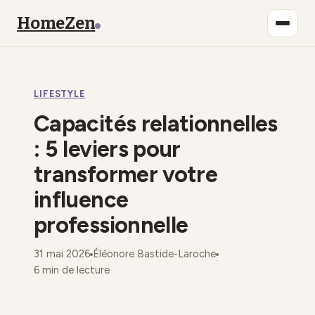
HomeZen
Bien-être
LIFESTYLE
Lifestyle
Capacités relationnelles
Maison
: 5 leviers pour
transformer votre
Mode
influence
Déco
professionnelle
31 mai 2026
Éléonore Bastide-Laroche
·
·
6 min de lecture