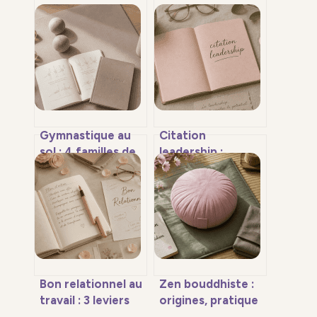
Gymnastique au
Citation
sol : 4 familles de
leadership :
figures pour
trouver les mots
structurer votre
justes pour
progression
fédérer sans
imposer
Bon relationnel au
Zen bouddhiste :
travail : 3 leviers
origines, pratique
pour transformer
du zazen et art de