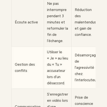
Ne pas
interrompre
Réduction
pendant 3
des
Écoute active
minutes et
malentendus
reformuler la
et gain de
fin de
confiance.
l’échange.
Utiliser le
Désamorçage
« Je » au lieu
de
Gestion des
du « Tu »
l’agressivité
conflits
accusateur
chez
lors d’un
l’interlocuteur.
désaccord.
S’enregistrer
Prise de
en vidéo lors
conscience
Communication
d’une