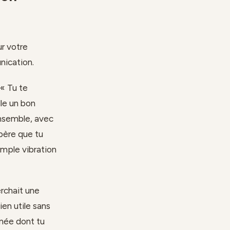
ur votre
nication.
« Tu te
le un bon
ensemble, avec
spère que tu
imple vibration
rchait une
ien utile sans
nnée dont tu