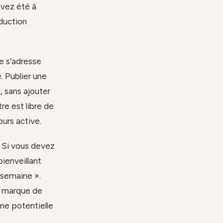
 avez été à
duction
ne s’adresse
. Publier une
, sans ajouter
tre est libre de
ours active.
. Si vous devez
bienveillant
 semaine ».
e marque de
me potentielle