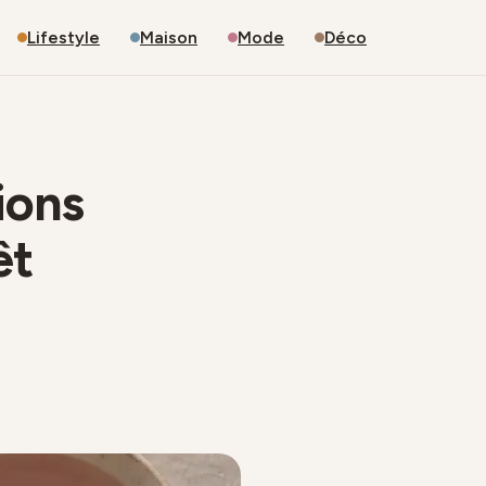
Lifestyle
Maison
Mode
Déco
ions
êt