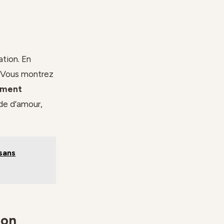
ation. En
. Vous montrez
ement
de d’amour,
 sans
non