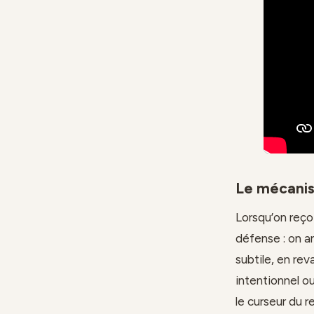
Le mécanis
Lorsqu’on reço
défense : on an
subtile, en re
intentionnel ou
le curseur du r