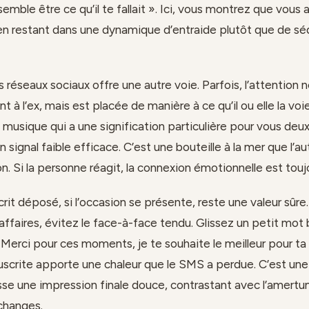
semble être ce qu’il te fallait ». Ici, vous montrez que vous
 en restant dans une dynamique d’entraide plutôt que de sé
es réseaux sociaux offre une autre voie. Parfois, l’attention 
 à l’ex, mais est placée de manière à ce qu’il ou elle la voie
 musique qui a une signification particulière pour vous deux
n signal faible efficace. C’est une bouteille à la mer que l’au
n. Si la personne réagit, la connexion émotionnelle est touj
it déposé, si l’occasion se présente, reste une valeur sûre
affaires, évitez le face-à-face tendu. Glissez un petit mot 
« Merci pour ces moments, je te souhaite le meilleur pour ta
uscrite apporte une chaleur que le SMS a perdue. C’est un
isse une impression finale douce, contrastant avec l’amertu
changes.