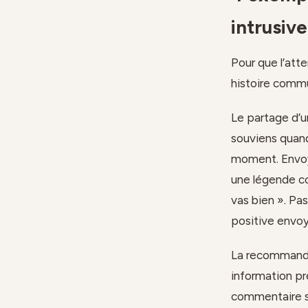
intrusive
Pour que l’atte
histoire comm
Le partage d’u
souviens quand
moment. Envoye
une légende co
vas bien ». Pa
positive envoy
La recommanda
information pré
commentaire su