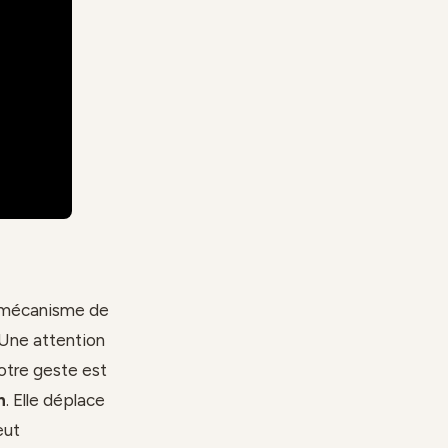
un mécanisme de
. Une attention
otre geste est
n
. Elle déplace
eut