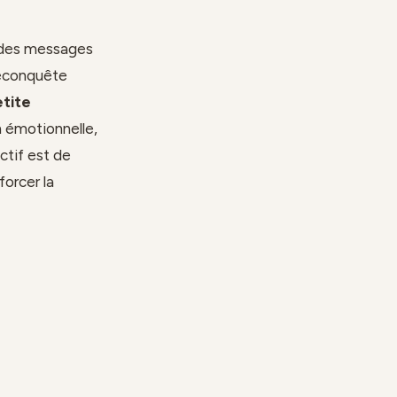
ar des messages
reconquête
tite
 émotionnelle,
ctif est de
forcer la