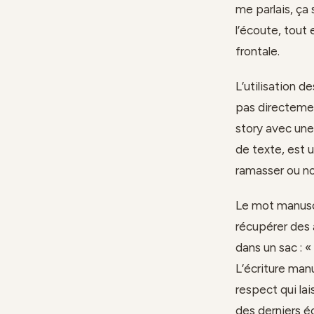
me parlais, ça 
l’écoute, tout
frontale.
L’utilisation d
pas directement
story avec une
de texte, est u
ramasser ou no
Le mot manuscr
récupérer des 
dans un sac : 
L’écriture man
respect qui la
des derniers é