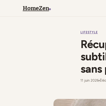
HomeZen
LIFESTYLE
Récup
subti
sans 
11 juin 2026
Élé
·