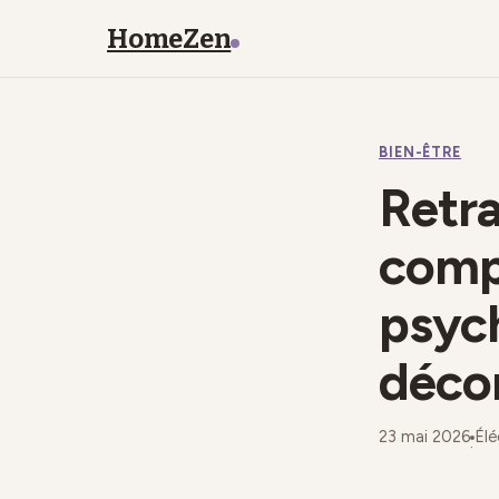
HomeZen
BIEN-ÊTRE
Retra
compr
psych
déco
23 mai 2026
Élé
·