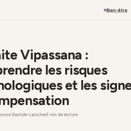
Bien-être
ite Vipassana :
endre les risques
ologiques et les sign
mpensation
onore Bastide-Laroche
5 min de lecture
·