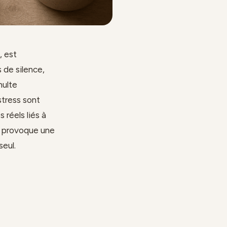
, est
 de silence,
multe
stress sont
réels liés à
e provoque une
seul.