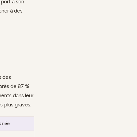
pport à son
ener à des
e des
 près de 87 %
ents dans leur
s plus graves.
Durée