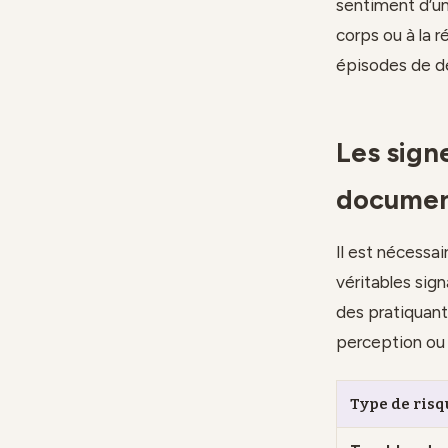
sentiment d’un
corps ou à la 
épisodes de dé
Les sign
documen
Il est nécessai
véritables sig
des pratiquant
perception ou 
Type de risq