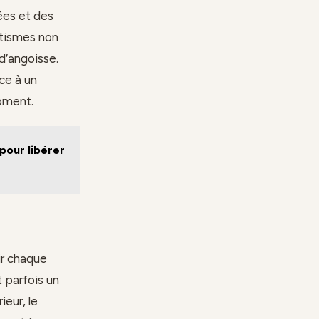
sées et des
atismes non
d’angoisse.
ce à un
moment.
pour libérer
ir chaque
t parfois un
ieur, le