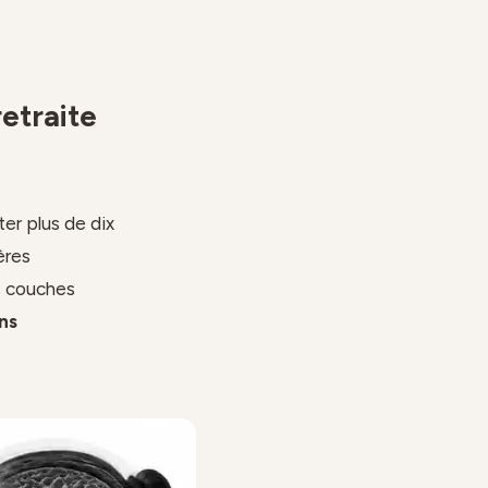
etraite
ter plus de dix
ères
es couches
ns