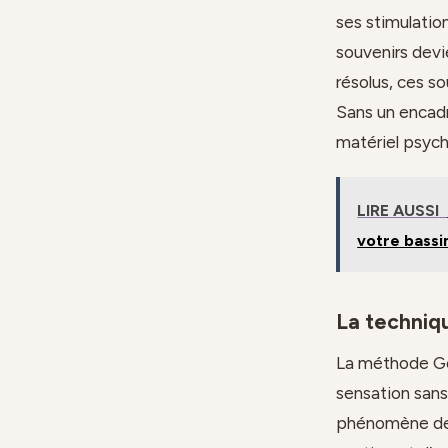
ses stimulation
souvenirs dev
résolus, ces s
Sans un encadr
matériel psych
LIRE AUSSI
votre bassi
La techniqu
La méthode Goe
sensation sans 
phénomène d