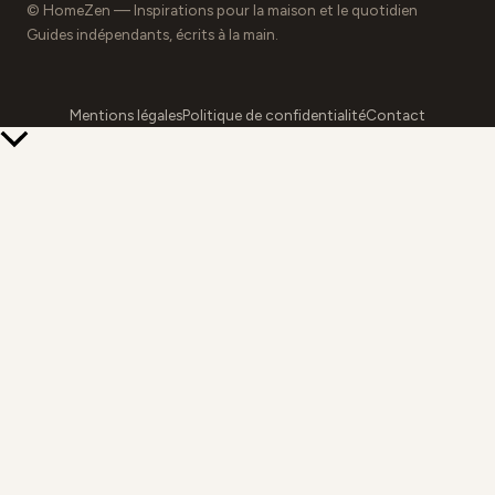
© HomeZen — Inspirations pour la maison et le quotidien
Guides indépendants, écrits à la main.
Mentions légales
Politique de confidentialité
Contact
Retour
en
haut