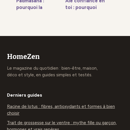
Padmasana :
Aie confiance en
pourquoi la
toi : pourquoi
rotation forcée
cette
du genou
orthographe est la
compromet votre
seule correcte
pratique du yoga
HomeZen
Le magazine du quotidien : bien-être, maison,
déco et style, en guides simples et testés.
Derniers guides
Racine de lotus : fibres, antioxydants et formes à bien
choisir
Trait de grossesse sur le ventre : mythe fille ou garçon,
hormones et vrais repères