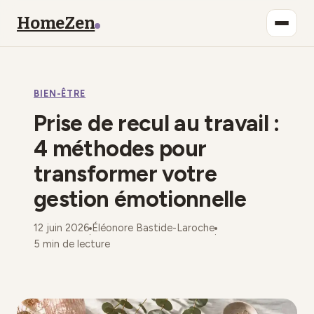
HomeZen
Bien-être
BIEN-ÊTRE
Lifestyle
Prise de recul au travail :
Maison
4 méthodes pour
transformer votre
Mode
gestion émotionnelle
Déco
12 juin 2026
Éléonore Bastide-Laroche
·
·
5 min de lecture