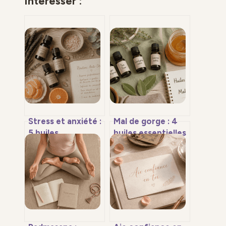
Intéresser :
Stress et anxiété :
Mal de gorge : 4
5 huiles
huiles essentielles
essentielles pour
efficaces et le
retrouver le calme
dosage précis
intérieur
pour éviter les
brûlures