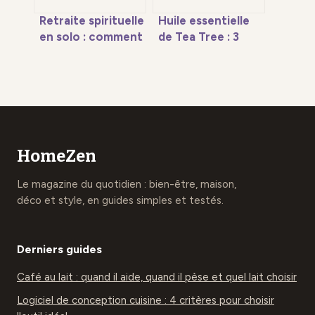
Retraite spirituelle
Huile essentielle
en solo : comment
de Tea Tree : 3
s’offrir une
erreurs de dosage
parenthèse de
à éviter pour
silence, garantir sa
soigner boutons
sécurité et
et mycoses
retrouver son
équilibre ?
HomeZen
Le magazine du quotidien : bien-être, maison,
déco et style, en guides simples et testés.
Derniers guides
Café au lait : quand il aide, quand il pèse et quel lait choisir
Logiciel de conception cuisine : 4 critères pour choisir