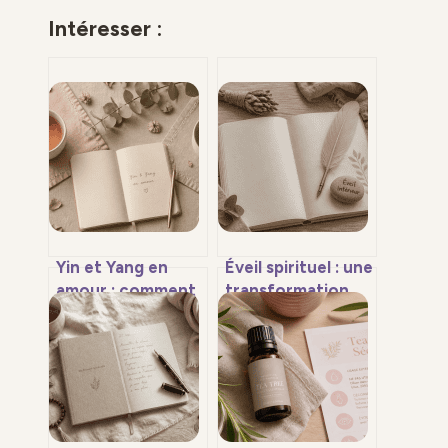
Intéresser :
Yin et Yang en
Éveil spirituel : une
amour : comment
transformation
transformer vos
fulgurante ou le
différences en
cheminement
moteur
d’une vie ?
d’harmonie