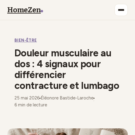
HomeZen
Bien-être
BIEN-ÊTRE
Lifestyle
Douleur musculaire au
Maison
dos : 4 signaux pour
différencier
Mode
contracture et lumbago
Déco
25 mai 2026
Éléonore Bastide-Laroche
·
·
6 min de lecture